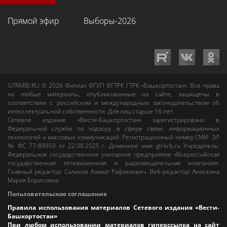
Прямой эфир
Выборы-2026
GTRKRB.RU © 2026
Филиал ФГУП ВГТРК ГТРК «Башкортостан»
. Все права
на любые материалы, опубликованные на сайте, защищены в
соответствии с российским и международным законодательством об
интеллектуальной собственности. Для лиц старше 16 лет.
Сетевое издание «Вести-Башкортостан»
зарегистрировано в
Федеральной службе по надзору в сфере связи, информационных
технологий и массовых коммуникаций. Регистрационный номер СМИ: ЭЛ
№ ФС 77-89959 от 22.08.2025 г. Доменное имя:
gtrkrb.ru
Учредитель:
Федеральное государственное унитарное предприятие «Всероссийская
государственная телевизионная и радиовещательная компания».
Главный редактор
:
Салихов Азамат Рафаэлевич
.
Веб-редактор
:
Анискина
Мария Борисовна
.
Пользовательское соглашение
Правила использования материалов Сетевого издания «Вести-
Башкортостан»
При любом использовании материалов гиперссылка на сайт