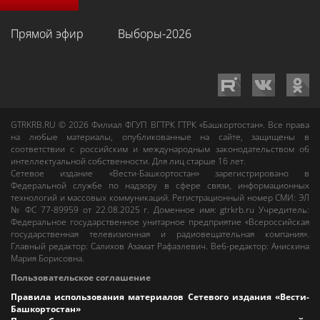
Прямой эфир
Выборы-2026
GTRKRB.RU © 2026
Филиал ФГУП ВГТРК ГТРК «Башкортостан»
. Все права
на любые материалы, опубликованные на сайте, защищены в
соответствии с российским и международным законодательством об
интеллектуальной собственности. Для лиц старше 16 лет.
Сетевое издание «Вести-Башкортостан»
зарегистрировано в
Федеральной службе по надзору в сфере связи, информационных
технологий и массовых коммуникаций. Регистрационный номер СМИ: ЭЛ
№ ФС 77-89959 от 22.08.2025 г. Доменное имя:
gtrkrb.ru
Учредитель:
Федеральное государственное унитарное предприятие «Всероссийская
государственная телевизионная и радиовещательная компания».
Главный редактор
:
Салихов Азамат Рафаэлевич
.
Веб-редактор
:
Анискина
Мария Борисовна
.
Пользовательское соглашение
Правила использования материалов Сетевого издания «Вести-
Башкортостан»