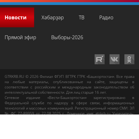
Новости
Хәбәрҙәр
ТВ
Радио
Прямой эфир
Выборы-2026
GTRKRB.RU © 2026
Филиал ФГУП ВГТРК ГТРК «Башкортостан»
. Все права
на любые материалы, опубликованные на сайте, защищены в
соответствии с российским и международным законодательством об
интеллектуальной собственности. Для лиц старше 16 лет.
Сетевое издание «Вести-Башкортостан»
зарегистрировано в
Федеральной службе по надзору в сфере связи, информационных
технологий и массовых коммуникаций. Регистрационный номер СМИ: ЭЛ
№ ФС 77-89959 от 22.08.2025 г. Доменное имя:
gtrkrb.ru
Учредитель:
Федеральное государственное унитарное предприятие «Всероссийская
государственная телевизионная и радиовещательная компания».
Главный редактор
:
Салихов Азамат Рафаэлевич
.
Веб-редактор
:
Анискина
Мария Борисовна
.