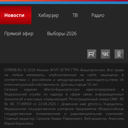
Новости
Хәбәрҙәр
ТВ
Радио
Прямой эфир
Выборы-2026
GTRKRB.RU © 2026
Филиал ФГУП ВГТРК ГТРК «Башкортостан»
. Все права
на любые материалы, опубликованные на сайте, защищены в
соответствии с российским и международным законодательством об
интеллектуальной собственности. Для лиц старше 16 лет.
Сетевое издание «Вести-Башкортостан»
зарегистрировано в
Федеральной службе по надзору в сфере связи, информационных
технологий и массовых коммуникаций. Регистрационный номер СМИ: ЭЛ
№ ФС 77-89959 от 22.08.2025 г. Доменное имя:
gtrkrb.ru
Учредитель:
Федеральное государственное унитарное предприятие «Всероссийская
государственная телевизионная и радиовещательная компания».
Главный редактор
:
Салихов Азамат Рафаэлевич
.
Веб-редактор
:
Анискина
Мария Борисовна
.