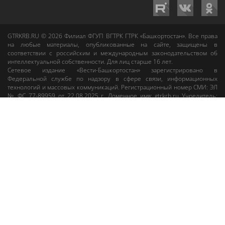
GTRKRB.RU © 2026
Филиал ФГУП ВГТРК ГТРК «Башкортостан»
. Все права
на любые материалы, опубликованные на сайте, защищены в
соответствии с российским и международным законодательством об
интеллектуальной собственности. Для лиц старше 16 лет.
Сетевое издание «Вести-Башкортостан»
зарегистрировано в
Федеральной службе по надзору в сфере связи, информационных
технологий и массовых коммуникаций. Регистрационный номер СМИ: ЭЛ
№ ФС 77-89959 от 22.08.2025 г. Доменное имя:
gtrkrb.ru
Учредитель:
Федеральное государственное унитарное предприятие «Всероссийская
государственная телевизионная и радиовещательная компания».
Главный редактор
:
Салихов Азамат Рафаэлевич
.
Веб-редактор
:
Анискина
Мария Борисовна
.
Пользовательское соглашение
Правила использования материалов Сетевого издания «Вести-
Башкортостан»
При любом использовании материалов гиперссылка на сайт
gtrkrb.ru
обязательна.
Редакция «Вести-Башкортостан»
:
+7 (347) 246-03-91
,
gtrk@ufa.rfn.ru
Cлужба радиовещания
:
+7 (347) 216-38-87
,
radio@gtrk.tv
Реклама на каналах и на сайте
:
+7 (347) 295-98-71
,
reklama@gtrk.tv