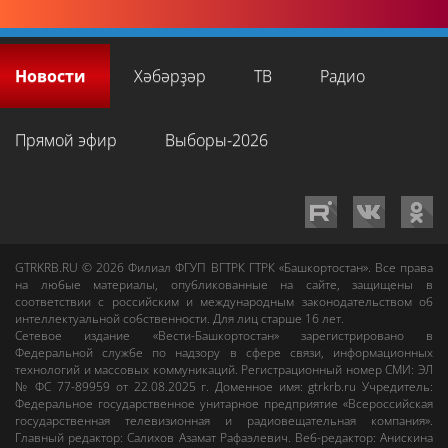
Новости
Хәбәрҙәр
ТВ
Радио
Прямой эфир
Выборы-2026
GTRKRB.RU © 2026
Филиал ФГУП ВГТРК ГТРК «Башкортостан»
. Все права
на любые материалы, опубликованные на сайте, защищены в
соответствии с российским и международным законодательством об
интеллектуальной собственности. Для лиц старше 16 лет.
Сетевое издание «Вести-Башкортостан»
зарегистрировано в
Федеральной службе по надзору в сфере связи, информационных
технологий и массовых коммуникаций. Регистрационный номер СМИ: ЭЛ
№ ФС 77-89959 от 22.08.2025 г. Доменное имя:
gtrkrb.ru
Учредитель:
Федеральное государственное унитарное предприятие «Всероссийская
государственная телевизионная и радиовещательная компания».
Главный редактор
:
Салихов Азамат Рафаэлевич
.
Веб-редактор
:
Анискина