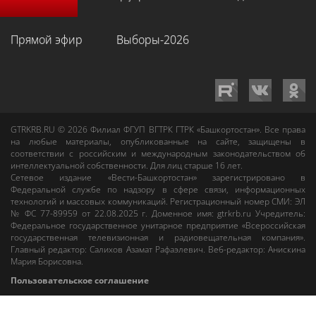
Прямой эфир
Выборы-2026
GTRKRB.RU © 2026
Филиал ФГУП ВГТРК ГТРК «Башкортостан»
. Все права
на любые материалы, опубликованные на сайте, защищены в
соответствии с российским и международным законодательством об
интеллектуальной собственности. Для лиц старше 16 лет.
Сетевое издание «Вести-Башкортостан»
зарегистрировано в
Федеральной службе по надзору в сфере связи, информационных
технологий и массовых коммуникаций. Регистрационный номер СМИ: ЭЛ
№ ФС 77-89959 от 22.08.2025 г. Доменное имя:
gtrkrb.ru
Учредитель:
Федеральное государственное унитарное предприятие «Всероссийская
государственная телевизионная и радиовещательная компания».
Главный редактор
:
Салихов Азамат Рафаэлевич
.
Веб-редактор
:
Анискина
Мария Борисовна
.
Пользовательское соглашение
Правила использования материалов Сетевого издания «Вести-
Башкортостан»