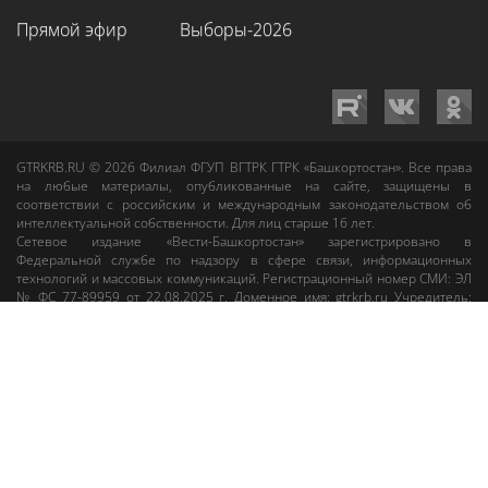
Прямой эфир
Выборы-2026
GTRKRB.RU © 2026
Филиал ФГУП ВГТРК ГТРК «Башкортостан»
. Все права
на любые материалы, опубликованные на сайте, защищены в
соответствии с российским и международным законодательством об
интеллектуальной собственности. Для лиц старше 16 лет.
Сетевое издание «Вести-Башкортостан»
зарегистрировано в
Федеральной службе по надзору в сфере связи, информационных
технологий и массовых коммуникаций. Регистрационный номер СМИ: ЭЛ
№ ФС 77-89959 от 22.08.2025 г. Доменное имя:
gtrkrb.ru
Учредитель:
Федеральное государственное унитарное предприятие «Всероссийская
государственная телевизионная и радиовещательная компания».
Главный редактор
:
Салихов Азамат Рафаэлевич
.
Веб-редактор
:
Анискина
Мария Борисовна
.
Пользовательское соглашение
Правила использования материалов Сетевого издания «Вести-
Башкортостан»
При любом использовании материалов гиперссылка на сайт
gtrkrb.ru
обязательна.