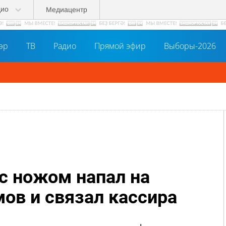
дио
Медиацентр
әр
ТВ
Радио
Прямой эфир
Выборы-2026
с ножом напал на
ов и связал кассира