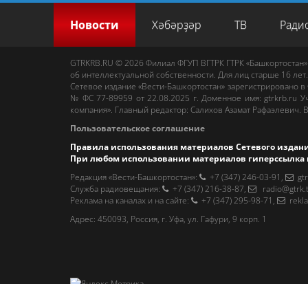
Новости
Хәбәрҙәр
ТВ
Ради
GTRKRB.RU © 2026
Филиал ФГУП ВГТРК ГТРК «Башкортостан»
об интеллектуальной собственности. Для лиц старше 16 лет.
Сетевое издание «Вести-Башкортостан»
зарегистрировано в
№ ФС 77-89959 от 22.08.2025 г. Доменное имя:
gtrkrb.ru
Уч
компания».
Главный редактор
:
Салихов Азамат Рафаэлевич
.
В
Пользовательское соглашение
Правила использования материалов Сетевого издан
При любом использовании материалов гиперссылка 
Редакция «Вести-Башкортостан»
:
+7 (347) 246-03-91
,
gt
Cлужба радиовещания
:
+7 (347) 216-38-87
,
radio@gtrk.
Реклама на каналах и на сайте
:
+7 (347) 295-98-71
,
rekl
Адрес:
450093
,
Россия, г. Уфа
, ул.
Гафури, 9 корп. 1