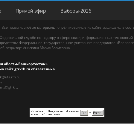
о
Прямой эфир
Выборы-2026
. Все права на любые материалы, опубликованные на сайте, защищены в соо
 Федеральной службе по надзору в сфере связи, информационных технологий
редитель: Федеральное государственное унитарное предприятие «Всеросси
еб-редактор
:
Анискина Мария Борисовна
.
ия «Вести-Башкортостан»
на сайт
gtrkrb.ru
обязательна.
rk@ufa.rfn.ru
tv
ama@gtrk.tv