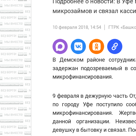
Подробнее о новости: В Уфе
микрозаймов и связал касс
10 февраля 2018, 14:54
ГТРК «Башко
В Демском районе сотрудник
задержан подозреваемый в со
микрофинансирования.
9 февраля в дежурную часть О
по городу Уфе поступило со
микрофинансирования. Жерт
данной организации. Неизв
девушку в бытовку и связал. По