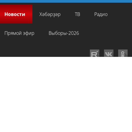
Новости
Хәбәрҙәр
ТВ
Радио
Прямой эфир
Выборы-2026
GTRKRB.RU © 2026
Филиал ФГУП ВГТРК ГТРК «Башкортостан»
. Все права
на любые материалы, опубликованные на сайте, защищены в
соответствии с российским и международным законодательством об
интеллектуальной собственности. Для лиц старше 16 лет.
Сетевое издание «Вести-Башкортостан»
зарегистрировано в
Федеральной службе по надзору в сфере связи, информационных
технологий и массовых коммуникаций. Регистрационный номер СМИ: ЭЛ
№ ФС 77-89959 от 22.08.2025 г. Доменное имя:
gtrkrb.ru
Учредитель:
Федеральное государственное унитарное предприятие «Всероссийская
государственная телевизионная и радиовещательная компания».
Главный редактор
:
Салихов Азамат Рафаэлевич
.
Веб-редактор
:
Анискина
Мария Борисовна
.