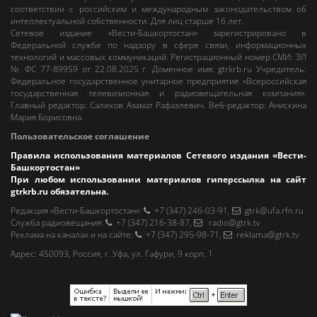
соответствии с российским и международным законодательством об
интеллектуальной собственности. Для лиц старше 16 лет.
Сетевое издание «Вести-Башкортостан»
зарегистрировано в
Федеральной службе по надзору в сфере связи, информационных
технологий и массовых коммуникаций. Регистрационный номер СМИ: ЭЛ
№ ФС 77-89959 от 22.08.2025 г. Доменное имя:
gtrkrb.ru
Учредитель:
Федеральное государственное унитарное предприятие «Всероссийская
государственная телевизионная и радиовещательная компания».
Главный редактор
:
Салихов Азамат Рафаэлевич
.
Веб-редактор
:
Анискина
Мария Борисовна
.
Пользовательское соглашение
Правила использования материалов Сетевого издания «Вести-
Башкортостан»
При любом использовании материалов гиперссылка на сайт
gtrkrb.ru
обязательна.
Редакция «Вести-Башкортостан»
:
+7 (347) 246-03-91
,
gtrk@ufa.rfn.ru
Cлужба радиовещания
:
+7 (347) 216-38-87
,
radio@gtrk.tv
Реклама на каналах и на сайте
:
+7 (347) 295-98-71
,
reklama@gtrk.tv
Адрес:
450093
,
Россия, г. Уфа
, ул.
Гафури, 9 корп. 1