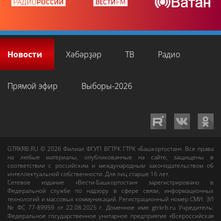
Новости
Хәбәрҙәр
ТВ
Радио
Прямой эфир
Выборы-2026
GTRKRB.RU © 2026
Филиал ФГУП ВГТРК ГТРК «Башкортостан»
. Все права
на любые материалы, опубликованные на сайте, защищены в
соответствии с российским и международным законодательством об
интеллектуальной собственности. Для лиц старше 16 лет.
Сетевое издание «Вести-Башкортостан»
зарегистрировано в
Федеральной службе по надзору в сфере связи, информационных
технологий и массовых коммуникаций. Регистрационный номер СМИ: ЭЛ
№ ФС 77-89959 от 22.08.2025 г. Доменное имя:
gtrkrb.ru
Учредитель:
Федеральное государственное унитарное предприятие «Всероссийская