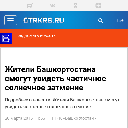
Перейти к основному содержанию
16+
Toggle
navigation
Предложить новость
Жители Башкортостана
смогут увидеть частичное
солнечное затмение
Подробнее о новости: Жители Башкортостана смогут
увидеть частичное солнечное затмение
20 марта 2015, 11:55
ГТРК «Башкортостан»