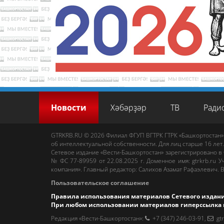
Новости
Хәбәрҙәр
ТВ
Ради
GTRKRB.RU © 2026
Филиал ФГУП ВГТРК ГТРК «Башкортостан»
об интеллектуальной собственности. Для лиц старше 16 лет.
Сетевое издание «Вести-Башкортостан»
зарегистрировано в
№ ФС 77-89959 от 22.08.2025 г. Доменное имя:
gtrkrb.ru
Уч
компания».
Главный редактор
:
Салихов Азамат Рафаэлевич
.
В
Пользовательское соглашение
Правила использования материалов Сетевого издан
При любом использовании материалов гиперссылка 
Редакция «Вести-Башкортостан»
:
+7 (347) 246-03-91
,
gt