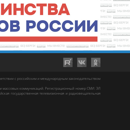
тветствии с российским и международным законодательством
 и массовых коммуникаций. Регистрационный номер СМИ: ЭЛ
йская государственная телевизионная и радиовещательная