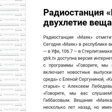
Радиостанция «
двухлетие веща
Радиостанция «Маяк» отмети
Сегодня «Маяк» в республике в
— в Уфе, 106.7 — в Стерлитамаке
gtrk.tv доступна версия интер
с программы «Говорите, мы 
включает новостные выпуски
среда» с Еленой Сергуниной, «
старье» с Алексеем Лебедев
«Говорите, мы вас слушае
Габбасовым. Вещание «Маяк
несколько лет назад, но име