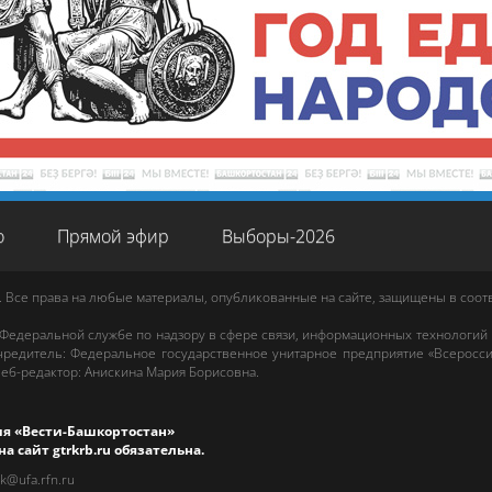
о
Прямой эфир
Выборы-2026
. Все права на любые материалы, опубликованные на сайте, защищены в соо
 Федеральной службе по надзору в сфере связи, информационных технологий
редитель: Федеральное государственное унитарное предприятие «Всеросси
еб-редактор
:
Анискина Мария Борисовна
.
ия «Вести-Башкортостан»
на сайт
gtrkrb.ru
обязательна.
rk@ufa.rfn.ru