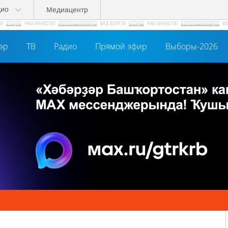
дио
Медиацентр
әр
ТВ
Радио
Прямой эфир
Выборы-2026