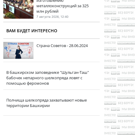
изготовлению
металлоконструкций за 325
млн рублей
7 августа 2026, 12:40
ВАМ БУДЕТ ИНТЕРЕСНО
Страна Советов - 28.06.2024
В башкирском заповеднике "Шульган-Таш"
бабочек непарного шелкопряда ловят с
помощью феромонов
Полчища шелкопряда захватывают новые
территории Башкирии