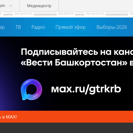
дио
Медиацентр
әр
ТВ
Радио
Прямой эфир
Выборы-2026
ь в MAX!