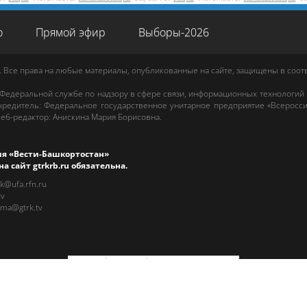
о
Прямой эфир
Выборы-2026
. Все права на любые материалы, опубликованные на сайте, защищены в соо
 Федеральной службе по надзору в сфере связи, информационных технологий
редитель: Федеральное государственное унитарное предприятие «Всеросси
еб-редактор
:
Анискина Мария Борисовна
.
ия «Вести-Башкортостан»
на сайт
gtrkrb.ru
обязательна.
rk@ufa.rfn.ru
tv
ama@gtrk.tv