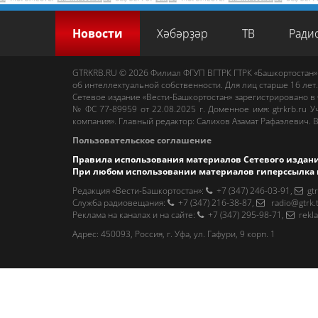
Новости
Хәбәрҙәр
ТВ
Ради
GTRKRB.RU © 2026
Филиал ФГУП ВГТРК ГТРК «Башкортостан»
об интеллектуальной собственности. Для лиц старше 16 лет.
Сетевое издание «Вести-Башкортостан»
зарегистрировано в
№ ФС 77-89959 от 22.08.2025 г. Доменное имя:
gtrkrb.ru
Уч
компания».
Главный редактор
:
Салихов Азамат Рафаэлевич
.
В
Пользовательское соглашение
Правила использования материалов Сетевого издан
При любом использовании материалов гиперссылка 
Редакция «Вести-Башкортостан»
:
+7 (347) 246-03-91
,
gt
Cлужба радиовещания
:
+7 (347) 216-38-87
,
radio@gtrk.
Реклама на каналах и на сайте
:
+7 (347) 295-98-71
,
rekl
Адрес:
450093
,
Россия, г. Уфа
, ул.
Гафури, 9 корп. 1