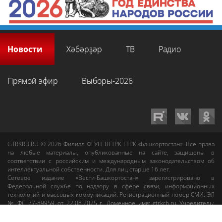
Новости
Хәбәрҙәр
ТВ
Радио
Прямой эфир
Выборы-2026
GTRKRB.RU © 2026
Филиал ФГУП ВГТРК ГТРК «Башкортостан»
. Все права
на любые материалы, опубликованные на сайте, защищены в
соответствии с российским и международным законодательством об
интеллектуальной собственности. Для лиц старше 16 лет.
Сетевое издание «Вести-Башкортостан»
зарегистрировано в
Федеральной службе по надзору в сфере связи, информационных
технологий и массовых коммуникаций. Регистрационный номер СМИ: ЭЛ
№ ФС 77-89959 от 22.08.2025 г. Доменное имя:
gtrkrb.ru
Учредитель:
Федеральное государственное унитарное предприятие «Всероссийская
государственная телевизионная и радиовещательная компания».