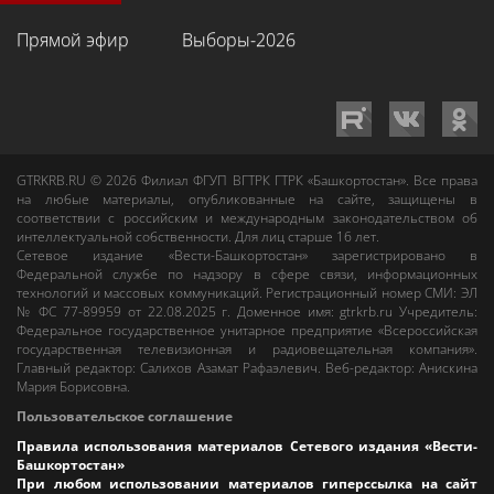
Прямой эфир
Выборы-2026
GTRKRB.RU © 2026
Филиал ФГУП ВГТРК ГТРК «Башкортостан»
. Все права
на любые материалы, опубликованные на сайте, защищены в
соответствии с российским и международным законодательством об
интеллектуальной собственности. Для лиц старше 16 лет.
Сетевое издание «Вести-Башкортостан»
зарегистрировано в
Федеральной службе по надзору в сфере связи, информационных
технологий и массовых коммуникаций. Регистрационный номер СМИ: ЭЛ
№ ФС 77-89959 от 22.08.2025 г. Доменное имя:
gtrkrb.ru
Учредитель:
Федеральное государственное унитарное предприятие «Всероссийская
государственная телевизионная и радиовещательная компания».
Главный редактор
:
Салихов Азамат Рафаэлевич
.
Веб-редактор
:
Анискина
Мария Борисовна
.
Пользовательское соглашение
Правила использования материалов Сетевого издания «Вести-
Башкортостан»
При любом использовании материалов гиперссылка на сайт