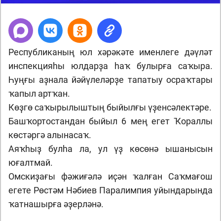
Республиканың юл хәрәкәте именлеге дәүләт
инспекцияһы юлдарҙа һаҡ булырға саҡыра.
Һуңғы аҙнала йәйүлеләрҙе тапатыу осраҡтары
ҡапыл артҡан.
Көҙгө саҡырылыштың быйылғы үҙенсәлектәре.
Башҡортостандан быйыл 6 мең егет Ҡораллы
көстәргә алынасаҡ.
Аяҡһыҙ булһа ла, ул үҙ көсөнә ышанысын
юғалтмай.
Омскиҙағы фәжиғәлә иҫән ҡалған Саҡмағош
егете Рөстәм Нәбиев Паралимпия уйындарында
ҡатнашырға әҙерләнә.