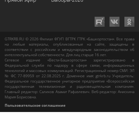
GTRKRB.RU © 2026
Филиал ФГУП ВГТРК ГТРК «Башкортостан»
. Все права
на любые материалы, опубликованные на сайте, защищены в
соответствии с российским и международным законодательством об
интеллектуальной собственности. Для лиц старше 16 лет.
Сетевое издание «Вести-Башкортостан»
зарегистрировано в
Федеральной службе по надзору в сфере связи, информационных
технологий и массовых коммуникаций. Регистрационный номер СМИ: ЭЛ
№ ФС 77-89959 от 22.08.2025 г. Доменное имя:
gtrkrb.ru
Учредитель:
Федеральное государственное унитарное предприятие «Всероссийская
государственная телевизионная и радиовещательная компания».
Главный редактор
:
Салихов Азамат Рафаэлевич
.
Веб-редактор
:
Анискина
Мария Борисовна
.
Пользовательское соглашение
Правила использования материалов Сетевого издания «Вести-
Башкортостан»
При любом использовании материалов гиперссылка на сайт
gtrkrb.ru
обязательна.
Редакция «Вести-Башкортостан»
:
+7 (347) 246-03-91
,
gtrk@ufa.rfn.ru