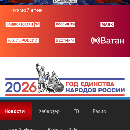
ПРЯМОЙ ЭФИР
Новости
Хәбәрҙәр
ТВ
Радио
Прямой эфир
Выборы-2026