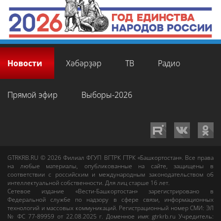
Новости
Хәбәрҙәр
ТВ
Радио
Прямой эфир
Выборы-2026
GTRKRB.RU © 2026
Филиал ФГУП ВГТРК ГТРК «Башкортостан»
. Все права
на любые материалы, опубликованные на сайте, защищены в
соответствии с российским и международным законодательством об
интеллектуальной собственности. Для лиц старше 16 лет.
Сетевое издание «Вести-Башкортостан»
зарегистрировано в
Федеральной службе по надзору в сфере связи, информационных
технологий и массовых коммуникаций. Регистрационный номер СМИ: ЭЛ
№ ФС 77-89959 от 22.08.2025 г. Доменное имя:
gtrkrb.ru
Учредитель: