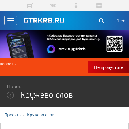
Перейти к основному содержанию
16+
Toggle
navigation
ГТРК "Башкортостан" теперь в MAX!
Не пропустите
Проект:
Кружево слов
Проекты
Кружево слов