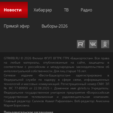
Новости
Хәбәрҙәр
ТВ
Радио
Прямой эфир
Выборы-2026
GTRKRB.RU © 2026
Филиал ФГУП ВГТРК ГТРК «Башкортостан»
. Все права
на любые материалы, опубликованные на сайте, защищены в
соответствии с российским и международным законодательством об
интеллектуальной собственности. Для лиц старше 16 лет.
Сетевое издание «Вести-Башкортостан»
зарегистрировано в
Федеральной службе по надзору в сфере связи, информационных
технологий и массовых коммуникаций. Регистрационный номер СМИ: ЭЛ
№ ФС 77-89959 от 22.08.2025 г. Доменное имя:
gtrkrb.ru
Учредитель:
Федеральное государственное унитарное предприятие «Всероссийская
государственная телевизионная и радиовещательная компания».
Главный редактор
:
Салихов Азамат Рафаэлевич
.
Веб-редактор
:
Анискина
Мария Борисовна
.
Пользовательское соглашение