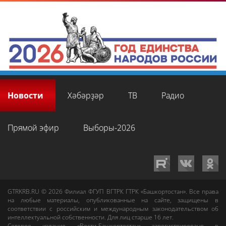
Новости
Хәбәрҙәр
ТВ
Радио
Прямой эфир
Выборы-2026
GTRKRB.RU © 2026
Филиал ФГУП ВГТРК ГТРК «Башкортостан»
. Все права
на любые материалы, опубликованные на сайте, защищены в
соответствии с российским и международным законодательством об
интеллектуальной собственности. Для лиц старше 16 лет.
Сетевое издание «Вести-Башкортостан»
зарегистрировано в