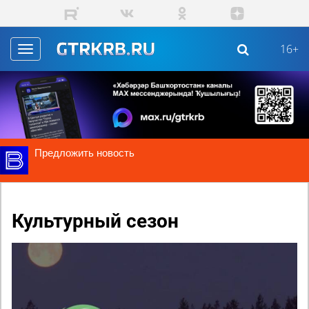
Перейти к основному содержанию
16+
Toggle
navigation
Предложить новость
Культурный сезон