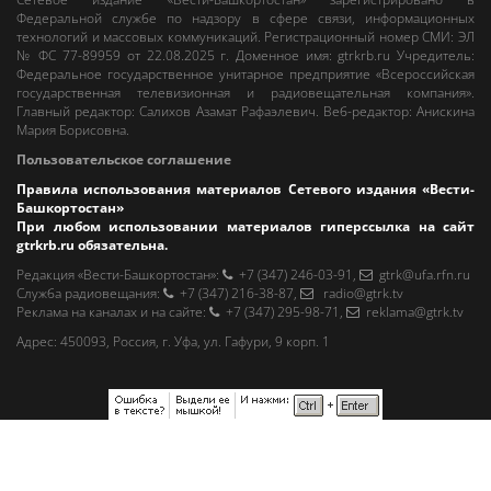
Федеральной службе по надзору в сфере связи, информационных
технологий и массовых коммуникаций. Регистрационный номер СМИ: ЭЛ
№ ФС 77-89959 от 22.08.2025 г. Доменное имя:
gtrkrb.ru
Учредитель:
Федеральное государственное унитарное предприятие «Всероссийская
государственная телевизионная и радиовещательная компания».
Главный редактор
:
Салихов Азамат Рафаэлевич
.
Веб-редактор
:
Анискина
Мария Борисовна
.
Пользовательское соглашение
Правила использования материалов Сетевого издания «Вести-
Башкортостан»
При любом использовании материалов гиперссылка на сайт
gtrkrb.ru
обязательна.
Редакция «Вести-Башкортостан»
:
+7 (347) 246-03-91
,
gtrk@ufa.rfn.ru
Cлужба радиовещания
:
+7 (347) 216-38-87
,
radio@gtrk.tv
Реклама на каналах и на сайте
:
+7 (347) 295-98-71
,
reklama@gtrk.tv
Адрес:
450093
,
Россия, г. Уфа
, ул.
Гафури, 9 корп. 1