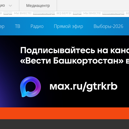
дио
Медиацентр
әр
ТВ
Радио
Прямой эфир
Выборы-2026