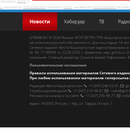
Новости
Хәбәрҙәр
ТВ
Ради
GTRKRB.RU © 2026
Филиал ФГУП ВГТРК ГТРК «Башкортостан»
об интеллектуальной собственности. Для лиц старше 16 лет.
Сетевое издание «Вести-Башкортостан»
зарегистрировано в
№ ФС 77-89959 от 22.08.2025 г. Доменное имя:
gtrkrb.ru
Уч
компания».
Главный редактор
:
Салихов Азамат Рафаэлевич
.
В
Пользовательское соглашение
Правила использования материалов Сетевого издан
При любом использовании материалов гиперссылка 
Редакция «Вести-Башкортостан»
:
+7 (347) 246-03-91
,
gt
Cлужба радиовещания
:
+7 (347) 216-38-87
,
radio@gtrk.
Реклама на каналах и на сайте
:
+7 (347) 295-98-71
,
rekl
Адрес:
450093
,
Россия, г. Уфа
, ул.
Гафури, 9 корп. 1