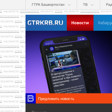
Перейти к основному содержанию
ГТРК Башкортостан
ТВ
Ра
Новости
Хәбәрҙ
Предложить новость