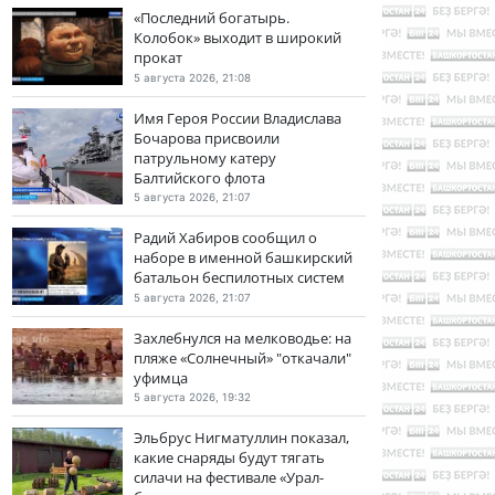
«Последний богатырь.
Колобок» выходит в широкий
прокат
5 августа 2026, 21:08
Имя Героя России Владислава
Бочарова присвоили
патрульному катеру
Балтийского флота
5 августа 2026, 21:07
Радий Хабиров сообщил о
наборе в именной башкирский
батальон беспилотных систем
5 августа 2026, 21:07
Захлебнулся на мелководье: на
пляже «Солнечный» "откачали"
уфимца
5 августа 2026, 19:32
Эльбрус Нигматуллин показал,
какие снаряды будут тягать
силачи на фестивале «Урал-