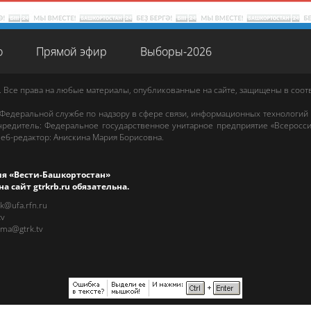
о
Прямой эфир
Выборы-2026
. Все права на любые материалы, опубликованные на сайте, защищены в соо
 Федеральной службе по надзору в сфере связи, информационных технологий
редитель: Федеральное государственное унитарное предприятие «Всеросси
еб-редактор
:
Анискина Мария Борисовна
.
ия «Вести-Башкортостан»
на сайт
gtrkrb.ru
обязательна.
rk@ufa.rfn.ru
tv
ama@gtrk.tv