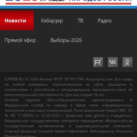
Новости
Хәбәрҙәр
ТВ
Радио
Прямой эфир
Выборы-2026
GTRKRB.RU © 2026
Филиал ФГУП ВГТРК ГТРК «Башкортостан»
. Все права
на любые материалы, опубликованные на сайте, защищены в
соответствии с российским и международным законодательством об
интеллектуальной собственности. Для лиц старше 16 лет.
Сетевое издание «Вести-Башкортостан»
зарегистрировано в
Федеральной службе по надзору в сфере связи, информационных
технологий и массовых коммуникаций. Регистрационный номер СМИ: ЭЛ
№ ФС 77-89959 от 22.08.2025 г. Доменное имя:
gtrkrb.ru
Учредитель:
Федеральное государственное унитарное предприятие «Всероссийская
государственная телевизионная и радиовещательная компания».
Главный редактор
:
Салихов Азамат Рафаэлевич
.
Веб-редактор
:
Анискина
Мария Борисовна
.