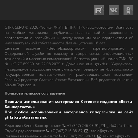
GTRKRB.RU © 2026
Филиал ФГУП ВГТРК ГТРК «Башкортостан»
. Все права
на любые материалы, опубликованные на сайте, защищены в
соответствии с российским и международным законодательством об
интеллектуальной собственности. Для лиц старше 16 лет.
Сетевое издание «Вести-Башкортостан»
зарегистрировано в
Федеральной службе по надзору в сфере связи, информационных
технологий и массовых коммуникаций. Регистрационный номер СМИ: ЭЛ
№ ФС 77-89959 от 22.08.2025 г. Доменное имя:
gtrkrb.ru
Учредитель:
Федеральное государственное унитарное предприятие «Всероссийская
государственная телевизионная и радиовещательная компания».
Главный редактор
:
Салихов Азамат Рафаэлевич
.
Веб-редактор
:
Анискина
Мария Борисовна
.
Пользовательское соглашение
Правила использования материалов Сетевого издания «Вести-
Башкортостан»
При любом использовании материалов гиперссылка на сайт
gtrkrb.ru
обязательна.
Редакция «Вести-Башкортостан»
:
+7 (347) 246-03-91
,
gtrk@ufa.rfn.ru
Cлужба радиовещания
:
+7 (347) 216-38-87
,
radio@gtrk.tv
Реклама на каналах и на сайте
:
+7 (347) 295-98-71
,
reklama@gtrk.tv