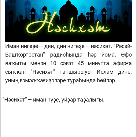
Иман нигеҙе — дин, дин нигеҙе — нәсихәт. "Рәсәй-
Башҡортостан" радиоһында һәр йома, Өфө
ваҡыты менән 10 сәғәт 45 минутта эфирға
сыҡҡан "Нәсихәт" тапшырыуы Ислам дине,
уның ғәмәл-ҡағиҙәләре тураһында һөйләр.
"
Нәсихәт" — иман һүҙе, уйҙар таҙалығы.