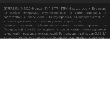
GTRKRB.RU © 2026
Филиал ФГУП ВГТРК ГТРК «Башкортостан»
. Все права
на любые материалы, опубликованные на сайте, защищены в
соответствии с российским и международным законодательством об
интеллектуальной собственности. Для лиц старше 16 лет.
Сетевое издание «Вести-Башкортостан»
зарегистрировано в
Федеральной службе по надзору в сфере связи, информационных
технологий и массовых коммуникаций. Регистрационный номер СМИ: ЭЛ
№ ФС 77-89959 от 22.08.2025 г. Доменное имя:
gtrkrb.ru
Учредитель:
Федеральное государственное унитарное предприятие «Всероссийская
государственная телевизионная и радиовещательная компания».
Главный редактор
:
Салихов Азамат Рафаэлевич
.
Веб-редактор
:
Анискина
Мария Борисовна
.
Пользовательское соглашение
Правила использования материалов Сетевого издания «Вести-
Башкортостан»
При любом использовании материалов гиперссылка на сайт
gtrkrb.ru
обязательна.
Редакция «Вести-Башкортостан»
:
+7 (347) 246-03-91
,
gtrk@ufa.rfn.ru
Cлужба радиовещания
:
+7 (347) 216-38-87
,
radio@gtrk.tv
Реклама на каналах и на сайте
:
+7 (347) 295-98-71
,
reklama@gtrk.tv
Адрес:
450093
,
Россия, г. Уфа
, ул.
Гафури, 9 корп. 1