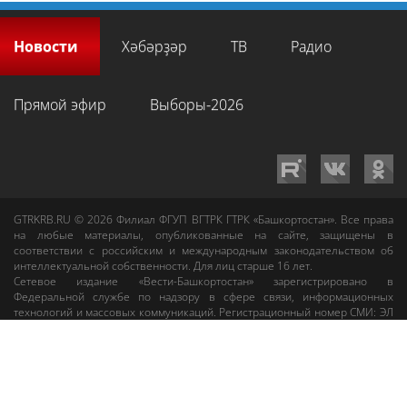
Новости
Хәбәрҙәр
ТВ
Радио
Прямой эфир
Выборы-2026
GTRKRB.RU © 2026
Филиал ФГУП ВГТРК ГТРК «Башкортостан»
. Все права
на любые материалы, опубликованные на сайте, защищены в
соответствии с российским и международным законодательством об
интеллектуальной собственности. Для лиц старше 16 лет.
Сетевое издание «Вести-Башкортостан»
зарегистрировано в
Федеральной службе по надзору в сфере связи, информационных
технологий и массовых коммуникаций. Регистрационный номер СМИ: ЭЛ
№ ФС 77-89959 от 22.08.2025 г. Доменное имя:
gtrkrb.ru
Учредитель:
Федеральное государственное унитарное предприятие «Всероссийская
государственная телевизионная и радиовещательная компания».
Главный редактор
:
Салихов Азамат Рафаэлевич
.
Веб-редактор
:
Анискина
Мария Борисовна
.