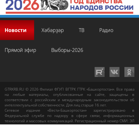
Новости
Хәбәрҙәр
ТВ
Радио
Прямой эфир
Выборы-2026
GTRKRB.RU © 2026
Филиал ФГУП ВГТРК ГТРК «Башкортостан»
. Все права
на любые материалы, опубликованные на сайте, защищены в
соответствии с российским и международным законодательством об
интеллектуальной собственности. Для лиц старше 16 лет.
Сетевое издание «Вести-Башкортостан»
зарегистрировано в
Федеральной службе по надзору в сфере связи, информационных
технологий и массовых коммуникаций. Регистрационный номер СМИ: ЭЛ
№ ФС 77-89959 от 22.08.2025 г. Доменное имя:
gtrkrb.ru
Учредитель:
Федеральное государственное унитарное предприятие «Всероссийская
государственная телевизионная и радиовещательная компания».