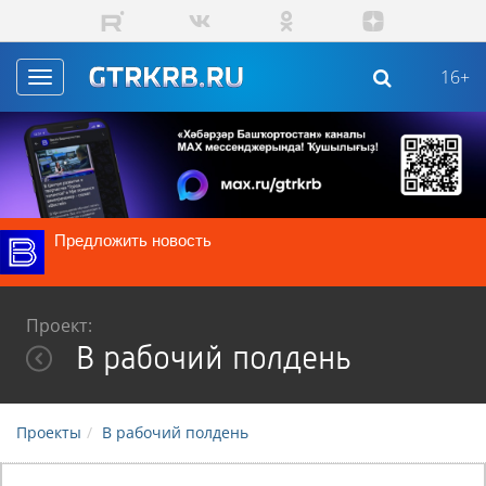
Перейти к основному содержанию
16+
Toggle
navigation
Предложить новость
Проект:
В рабочий полдень
Проекты
В рабочий полдень