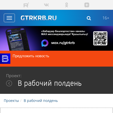
Перейти к основному содержанию
16+
Toggle
navigation
Предложить новость
Проект:
В рабочий полдень
Проекты
В рабочий полдень