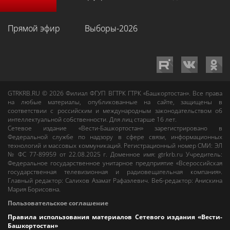
Прямой эфир
Выборы-2026
GTRKRB.RU © 2026
Филиал ФГУП ВГТРК ГТРК «Башкортостан»
. Все права
на любые материалы, опубликованные на сайте, защищены в
соответствии с российским и международным законодательством об
интеллектуальной собственности. Для лиц старше 16 лет.
Сетевое издание «Вести-Башкортостан»
зарегистрировано в
Федеральной службе по надзору в сфере связи, информационных
технологий и массовых коммуникаций. Регистрационный номер СМИ: ЭЛ
№ ФС 77-89959 от 22.08.2025 г. Доменное имя:
gtrkrb.ru
Учредитель:
Федеральное государственное унитарное предприятие «Всероссийская
государственная телевизионная и радиовещательная компания».
Главный редактор
:
Салихов Азамат Рафаэлевич
.
Веб-редактор
:
Анискина
Мария Борисовна
.
Пользовательское соглашение
Правила использования материалов Сетевого издания «Вести-
Башкортостан»