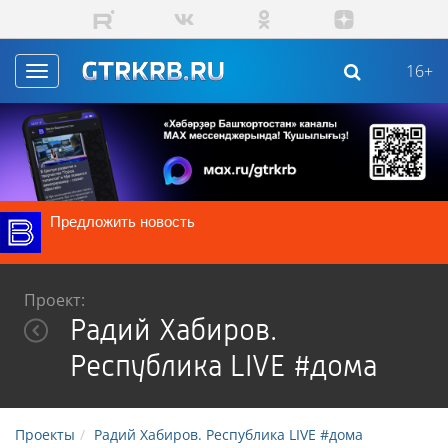
Перейти к основному содержанию
16+
Toggle
navigation
Предложить новость
Проект:
Радий Хабиров.
Республика LIVE #дома
Проекты
Радий Хабиров. Республика LIVE #дома