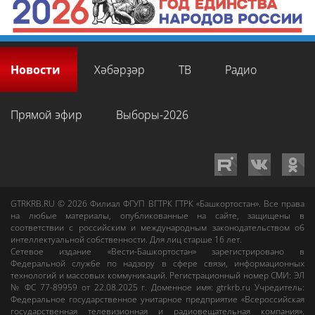
Новости
Хәбәрҙәр
ТВ
Радио
Прямой эфир
Выборы-2026
GTRKRB.RU © 2026
Филиал ФГУП ВГТРК ГТРК «Башкортостан»
. Все права
на любые материалы, опубликованные на сайте, защищены в
соответствии с российским и международным законодательством об
интеллектуальной собственности. Для лиц старше 16 лет.
Сетевое издание «Вести-Башкортостан»
зарегистрировано в
Федеральной службе по надзору в сфере связи, информационных
технологий и массовых коммуникаций. Регистрационный номер СМИ: ЭЛ
№ ФС 77-89959 от 22.08.2025 г. Доменное имя:
gtrkrb.ru
Учредитель:
Федеральное государственное унитарное предприятие «Всероссийская
государственная телевизионная и радиовещательная компания».