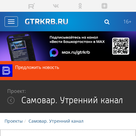
Перейти к основному содержанию
16+
Toggle
navigation
Предложить новость
Проект:
Самовар. Утренний канал
Проекты
Самовар. Утренний канал