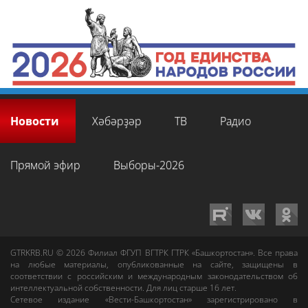
Новости
Хәбәрҙәр
ТВ
Радио
Прямой эфир
Выборы-2026
GTRKRB.RU © 2026
Филиал ФГУП ВГТРК ГТРК «Башкортостан»
. Все права
на любые материалы, опубликованные на сайте, защищены в
соответствии с российским и международным законодательством об
интеллектуальной собственности. Для лиц старше 16 лет.
Сетевое издание «Вести-Башкортостан»
зарегистрировано в