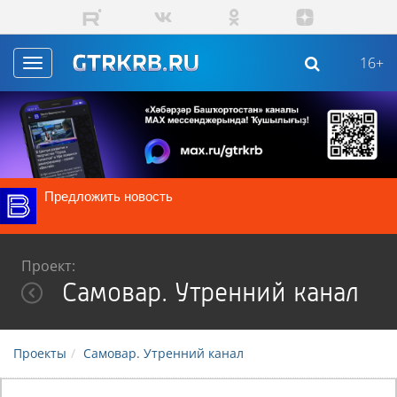
Перейти к основному содержанию
16+
Toggle
navigation
Предложить новость
Проект:
Самовар. Утренний канал
Проекты
Самовар. Утренний канал