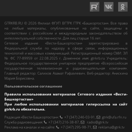
GTRKRB.RU © 2026
Филиал ФГУП ВГТРК ГТРК «Башкортостан»
. Все права
на любые материалы, опубликованные на сайте, защищены в
соответствии с российским и международным законодательством об
интеллектуальной собственности. Для лиц старше 16 лет.
Сетевое издание «Вести-Башкортостан»
зарегистрировано в
Федеральной службе по надзору в сфере связи, информационных
технологий и массовых коммуникаций. Регистрационный номер СМИ: ЭЛ
№ ФС 77-89959 от 22.08.2025 г. Доменное имя:
gtrkrb.ru
Учредитель:
Федеральное государственное унитарное предприятие «Всероссийская
государственная телевизионная и радиовещательная компания».
Главный редактор
:
Салихов Азамат Рафаэлевич
.
Веб-редактор
:
Анискина
Мария Борисовна
.
Пользовательское соглашение
Правила использования материалов Сетевого издания «Вести-
Башкортостан»
При любом использовании материалов гиперссылка на сайт
gtrkrb.ru
обязательна.
Редакция «Вести-Башкортостан»
:
+7 (347) 246-03-91
,
gtrk@ufa.rfn.ru
Cлужба радиовещания
:
+7 (347) 216-38-87
,
radio@gtrk.tv
Реклама на каналах и на сайте
:
+7 (347) 295-98-71
,
reklama@gtrk.tv