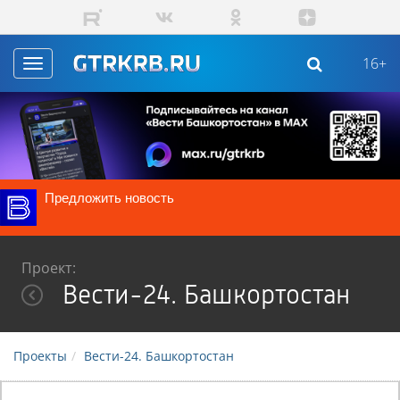
Перейти к основному содержанию
16+
Toggle
navigation
Предложить новость
Проект:
Вести-24. Башкортостан
Проекты
Вести-24. Башкортостан