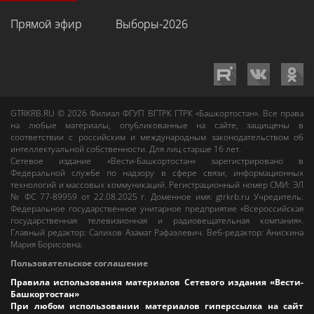
Прямой эфир
Выборы-2026
GTRKRB.RU © 2026
Филиал ФГУП ВГТРК ГТРК «Башкортостан»
. Все права
на любые материалы, опубликованные на сайте, защищены в
соответствии с российским и международным законодательством об
интеллектуальной собственности. Для лиц старше 16 лет.
Сетевое издание «Вести-Башкортостан»
зарегистрировано в
Федеральной службе по надзору в сфере связи, информационных
технологий и массовых коммуникаций. Регистрационный номер СМИ: ЭЛ
№ ФС 77-89959 от 22.08.2025 г. Доменное имя:
gtrkrb.ru
Учредитель:
Федеральное государственное унитарное предприятие «Всероссийская
государственная телевизионная и радиовещательная компания».
Главный редактор
:
Салихов Азамат Рафаэлевич
.
Веб-редактор
:
Анискина
Мария Борисовна
.
Пользовательское соглашение
Правила использования материалов Сетевого издания «Вести-
Башкортостан»
При любом использовании материалов гиперссылка на сайт