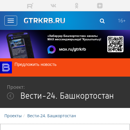
Перейти к основному содержанию
16+
Toggle
navigation
Предложить новость
Проект:
Вести-24. Башкортостан
Проекты
Вести-24. Башкортостан