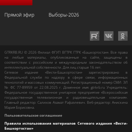
Прямой эфир
Выборы-2026
GTRKRB.RU © 2026
Филиал ФГУП ВГТРК ГТРК «Башкортостан»
. Все права
на любые материалы, опубликованные на сайте, защищены в
соответствии с российским и международным законодательством об
интеллектуальной собственности. Для лиц старше 16 лет.
Сетевое издание «Вести-Башкортостан»
зарегистрировано в
Федеральной службе по надзору в сфере связи, информационных
технологий и массовых коммуникаций. Регистрационный номер СМИ: ЭЛ
№ ФС 77-89959 от 22.08.2025 г. Доменное имя:
gtrkrb.ru
Учредитель:
Федеральное государственное унитарное предприятие «Всероссийская
государственная телевизионная и радиовещательная компания».
Главный редактор
:
Салихов Азамат Рафаэлевич
.
Веб-редактор
:
Анискина
Мария Борисовна
.
Пользовательское соглашение
Правила использования материалов Сетевого издания «Вести-
Башкортостан»