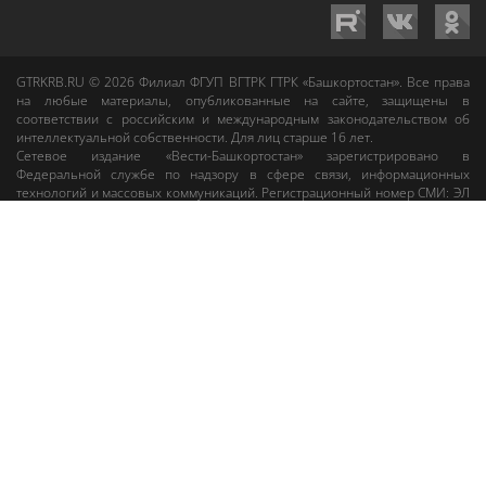
GTRKRB.RU © 2026
Филиал ФГУП ВГТРК ГТРК «Башкортостан»
. Все права
на любые материалы, опубликованные на сайте, защищены в
соответствии с российским и международным законодательством об
интеллектуальной собственности. Для лиц старше 16 лет.
Сетевое издание «Вести-Башкортостан»
зарегистрировано в
Федеральной службе по надзору в сфере связи, информационных
технологий и массовых коммуникаций. Регистрационный номер СМИ: ЭЛ
№ ФС 77-89959 от 22.08.2025 г. Доменное имя:
gtrkrb.ru
Учредитель:
Федеральное государственное унитарное предприятие «Всероссийская
государственная телевизионная и радиовещательная компания».
Главный редактор
:
Салихов Азамат Рафаэлевич
.
Веб-редактор
:
Анискина
Мария Борисовна
.
Пользовательское соглашение
Правила использования материалов Сетевого издания «Вести-
Башкортостан»
При любом использовании материалов гиперссылка на сайт
gtrkrb.ru
обязательна.
Редакция «Вести-Башкортостан»
:
+7 (347) 246-03-91
,
gtrk@ufa.rfn.ru
Cлужба радиовещания
:
+7 (347) 216-38-87
,
radio@gtrk.tv
Реклама на каналах и на сайте
:
+7 (347) 295-98-71
,
reklama@gtrk.tv