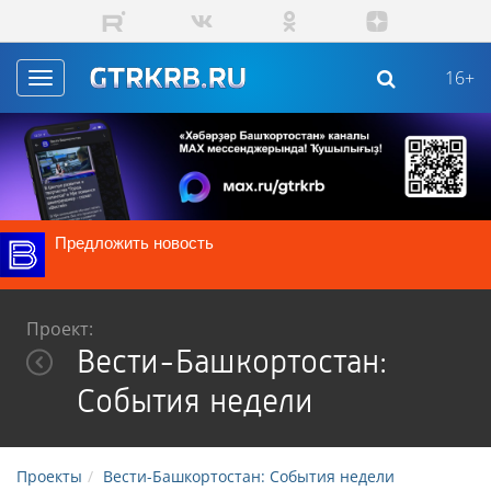
Перейти к основному содержанию
16+
Toggle
navigation
Предложить новость
Проект:
Вести-Башкортостан:
События недели
Проекты
Вести-Башкортостан: События недели