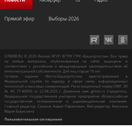
Прямой эфир
Выборы-2026
GTRKRB.RU © 2026
Филиал ФГУП ВГТРК ГТРК «Башкортостан»
. Все права
на любые материалы, опубликованные на сайте, защищены в
соответствии с российским и международным законодательством об
интеллектуальной собственности. Для лиц старше 16 лет.
Сетевое издание «Вести-Башкортостан»
зарегистрировано в
Федеральной службе по надзору в сфере связи, информационных
технологий и массовых коммуникаций. Регистрационный номер СМИ: ЭЛ
№ ФС 77-89959 от 22.08.2025 г. Доменное имя:
gtrkrb.ru
Учредитель:
Федеральное государственное унитарное предприятие «Всероссийская
государственная телевизионная и радиовещательная компания».
Главный редактор
:
Салихов Азамат Рафаэлевич
.
Веб-редактор
:
Анискина
Мария Борисовна
.
Пользовательское соглашение
Правила использования материалов Сетевого издания «Вести-