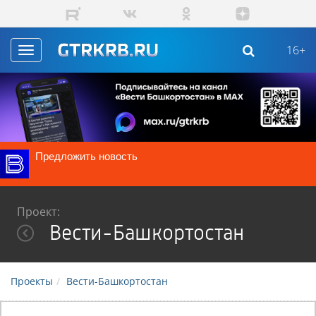
Перейти к основному содержанию
16+
Toggle
navigation
Предложить новость
Проект:
Вести-Башкортостан
Проекты
Вести-Башкортостан