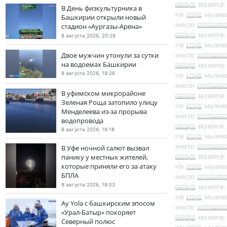
В День физкультурника в
Башкирии открыли новый
стадион «Аургазы-Арена»
8 августа 2026, 20:26
Двое мужчин утонули за сутки
на водоемах Башкирии
8 августа 2026, 19:26
В уфимском микрорайоне
Зеленая Роща затопило улицу
Менделеева из-за прорыва
водопровода
8 августа 2026, 18:18
В Уфе ночной салют вызвал
панику у местных жителей,
которые приняли его за атаку
БПЛА
8 августа 2026, 18:03
Ay Yola с башкирским эпосом
«Урал-Батыр» покоряет
Северный полюс