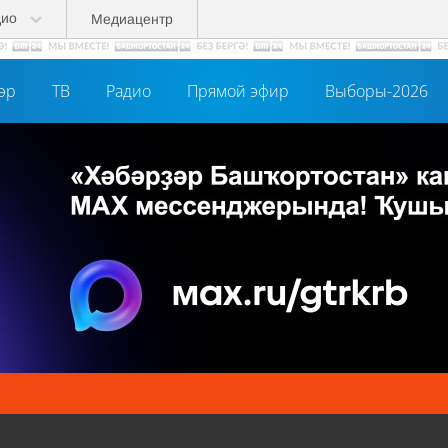
дио
Медиацентр
әр
ТВ
Радио
Прямой эфир
Выборы-2026