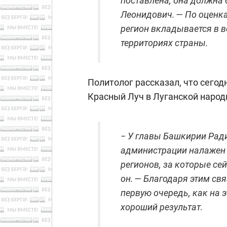
поставлена, она должна
Леонидович. — По оценк
регион вкладывается в 
территориях страны.
Политолог рассказал, что сего
Красный Луч в Луганской народ
− У главы Башкирии Рад
администрации налажен 
регионов, за которые се
он. — Благодаря этим св
первую очередь, как на э
хороший результат.