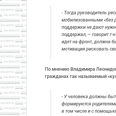
- Тогда руководитель рес
мобилизованными «без 
поддержки не дают нужно
поддержал, — говорит г-н
идет на фронт, должна б
мотивация рисковать св
По мнению Владимира Леонидов
гражданах так называемый «кул
- У человека должны быт
формируются родителями,
в том числе и с помощью