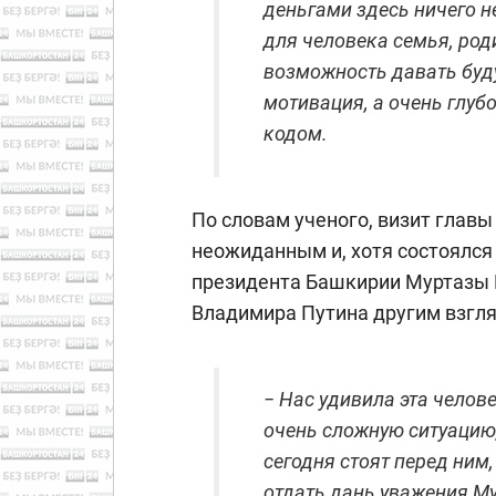
деньгами здесь ничего н
для человека семья, род
возможность давать буд
мотивация, а очень глуб
кодом.
По словам ученого, визит главы 
неожиданным и, хотя состоялся
президента Башкирии Муртазы Р
Владимира Путина другим взгл
− Нас удивила эта челов
очень сложную ситуацию
сегодня стоят перед ним
отдать дань уважения Му