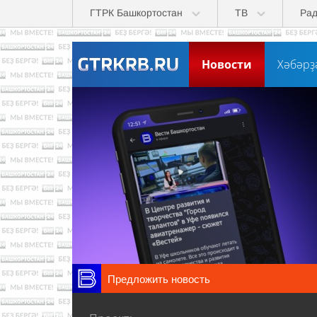
Перейти к основному содержанию
ГТРК Башкортостан
ТВ
Ра
Новости
Хәбәрҙ
Предложить новость