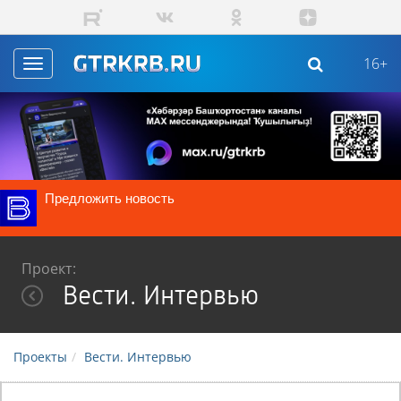
Перейти к основному содержанию
16+
Toggle
navigation
Предложить новость
Проект:
Вести. Интервью
Проекты
Вести. Интервью