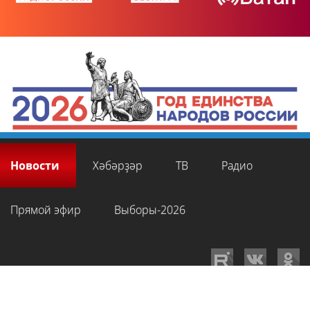
Новости
Хәбәрҙәр
ТВ
Радио
Прямой эфир
Выборы-2026
GTRKRB.RU © 2026
Филиал ФГУП ВГТРК ГТРК «Башкортостан»
. Все права
на любые материалы, опубликованные на сайте, защищены в