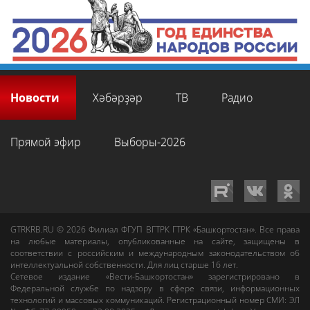
Новости
Хәбәрҙәр
ТВ
Радио
Прямой эфир
Выборы-2026
GTRKRB.RU © 2026
Филиал ФГУП ВГТРК ГТРК «Башкортостан»
. Все права
на любые материалы, опубликованные на сайте, защищены в
соответствии с российским и международным законодательством об
интеллектуальной собственности. Для лиц старше 16 лет.
Сетевое издание «Вести-Башкортостан»
зарегистрировано в
Федеральной службе по надзору в сфере связи, информационных
технологий и массовых коммуникаций. Регистрационный номер СМИ: ЭЛ