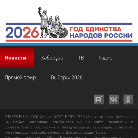
Новости
Хәбәрҙәр
ТВ
Радио
Прямой эфир
Выборы-2026
GTRKRB.RU © 2026
Филиал ФГУП ВГТРК ГТРК «Башкортостан»
. Все права
на любые материалы, опубликованные на сайте, защищены в
соответствии с российским и международным законодательством об
интеллектуальной собственности. Для лиц старше 16 лет.
Сетевое издание «Вести-Башкортостан»
зарегистрировано в