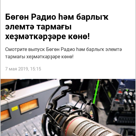
Бөгөн Радио һәм барлыҡ
элемтә тармағы
хеҙмәткәрҙәре көнө!
Смотрите выпуск Бөгөн Радио һәм барлыҡ элемтә
тармағы хеҙмәткәрҙәре көнө!
7 мая 2019, 15:15