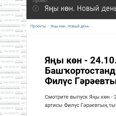
Проект:
Яңы көн. Новый ден
Проекты
Яңы көн. Новый день
Яңы көн - 24.10
Башҡортостанд
Филүс Гәрәевт
Смотрите выпуск Яңы көн -
артисы Филүс Гәрәевтың ты