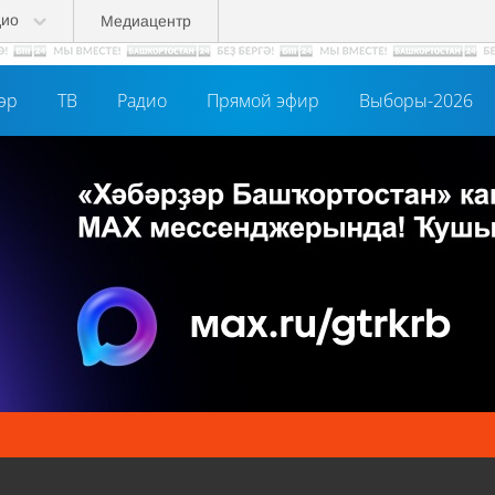
дио
Медиацентр
әр
ТВ
Радио
Прямой эфир
Выборы-2026