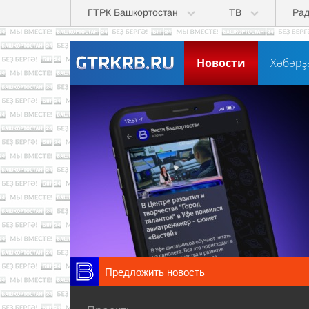
Перейти к основному содержанию
ГТРК Башкортостан
ТВ
Ра
Новости
Хәбәрҙ
Предложить новость