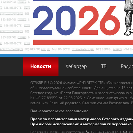
Новости
Хәбәрҙәр
ТВ
Ради
GTRKRB.RU © 2026
Филиал ФГУП ВГТРК ГТРК «Башкортостан»
об интеллектуальной собственности. Для лиц старше 16 лет.
Сетевое издание «Вести-Башкортостан»
зарегистрировано в
№ ФС 77-89959 от 22.08.2025 г. Доменное имя:
gtrkrb.ru
Уч
компания».
Главный редактор
:
Салихов Азамат Рафаэлевич
.
В
Пользовательское соглашение
Правила использования материалов Сетевого издан
При любом использовании материалов гиперссылка 
Редакция «Вести-Башкортостан»
:
+7 (347) 246-03-91
,
gt