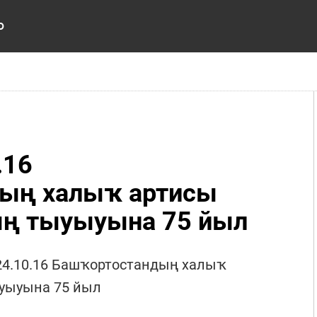
ь
.16
ың халыҡ артисы
ың тыуыуына 75 йыл
 24.10.16 Башҡортостандың халыҡ
уыуына 75 йыл