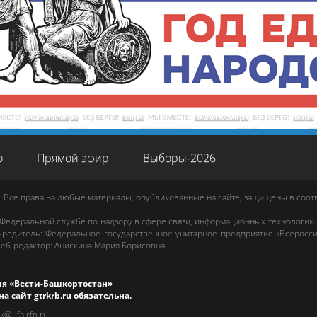
о
Прямой эфир
Выборы-2026
. Все права на любые материалы, опубликованные на сайте, защищены в соо
 Федеральной службе по надзору в сфере связи, информационных технологий
редитель: Федеральное государственное унитарное предприятие «Всеросси
еб-редактор
:
Анискина Мария Борисовна
.
ия «Вести-Башкортостан»
на сайт
gtrkrb.ru
обязательна.
rk@ufa.rfn.ru