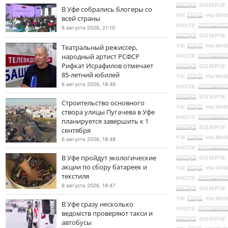
В Уфе собрались блогеры со
всей страны
6 августа 2026, 21:10
Театральный режиссер,
народный артист РСФСР
Рифкат Исрафилов отмечает
85-летний юбилей
6 августа 2026, 18:49
Строительство основного
створа улицы Пугачева в Уфе
планируется завершить к 1
сентября
6 августа 2026, 18:48
В Уфе пройдут экологические
акции по сбору батареек и
текстиля
6 августа 2026, 18:47
В Уфе сразу несколько
ведомств проверяют такси и
автобусы