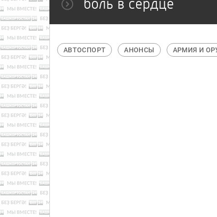
боль в сердце
КА
АВТО
АВТОСПОРТ
АНОНСЫ
АРМИЯ И О