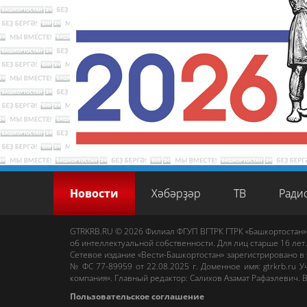
Новости
Хәбәрҙәр
ТВ
Ради
GTRKRB.RU © 2026
Филиал ФГУП ВГТРК ГТРК «Башкортостан»
об интеллектуальной собственности. Для лиц старше 16 лет.
Сетевое издание «Вести-Башкортостан»
зарегистрировано в
№ ФС 77-89959 от 22.08.2025 г. Доменное имя:
gtrkrb.ru
Уч
компания».
Главный редактор
:
Салихов Азамат Рафаэлевич
.
В
Пользовательское соглашение