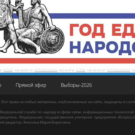
о
Прямой эфир
Выборы-2026
. Все права на любые материалы, опубликованные на сайте, защищены в соо
 Федеральной службе по надзору в сфере связи, информационных технологий
редитель: Федеральное государственное унитарное предприятие «Всеросси
еб-редактор
:
Анискина Мария Борисовна
.