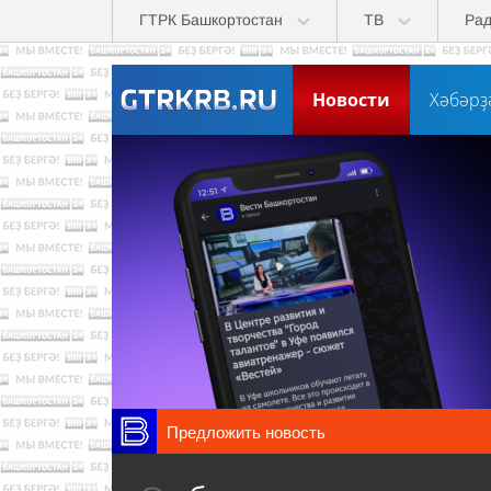
Перейти к основному содержанию
ГТРК Башкортостан
ТВ
Ра
Новости
Хәбәрҙ
Предложить новость