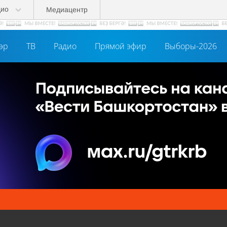
дио
Медиацентр
әр
ТВ
Радио
Прямой эфир
Выборы-2026