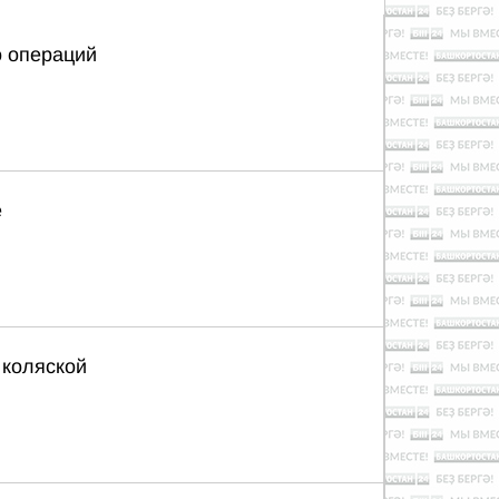
о операций
е
 коляской