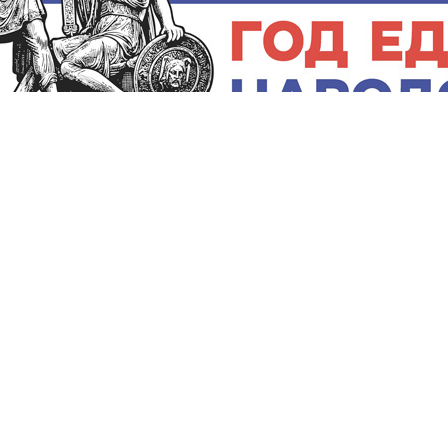
о
Прямой эфир
Выборы-2026
. Все права на любые материалы, опубликованные на сайте, защищены в соо
 Федеральной службе по надзору в сфере связи, информационных технологий
редитель: Федеральное государственное унитарное предприятие «Всеросси
еб-редактор
:
Анискина Мария Борисовна
.
ия «Вести-Башкортостан»
на сайт
gtrkrb.ru
обязательна.
rk@ufa.rfn.ru