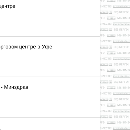
центре
орговом центре в Уфе
 - Минздрав
а