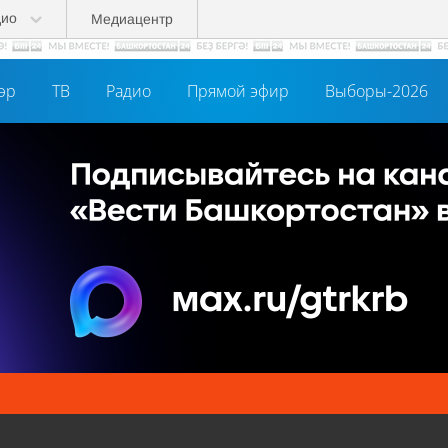
дио
Медиацентр
әр
ТВ
Радио
Прямой эфир
Выборы-2026