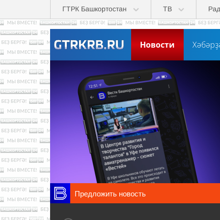
Перейти к основному содержанию
ГТРК Башкортостан
ТВ
Ра
Новости
Хәбәрҙ
Предложить новость