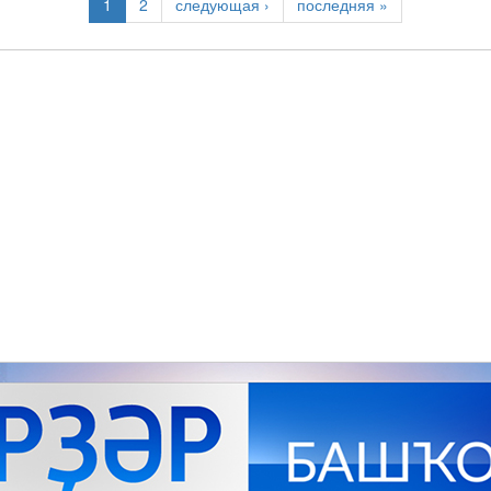
1
2
следующая ›
последняя »