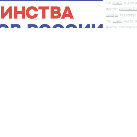
тветствии с российским и международным законодательством
 и массовых коммуникаций. Регистрационный номер СМИ: ЭЛ
йская государственная телевизионная и радиовещательная