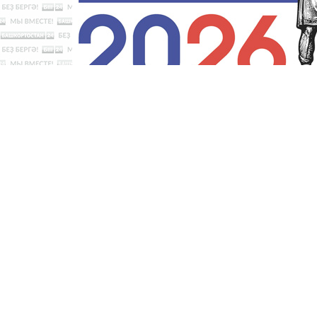
Новости
Хәбәрҙәр
ТВ
Ради
GTRKRB.RU © 2026
Филиал ФГУП ВГТРК ГТРК «Башкортостан»
об интеллектуальной собственности. Для лиц старше 16 лет.
Сетевое издание «Вести-Башкортостан»
зарегистрировано в
№ ФС 77-89959 от 22.08.2025 г. Доменное имя:
gtrkrb.ru
Уч
компания».
Главный редактор
:
Салихов Азамат Рафаэлевич
.
В
Пользовательское соглашение
Правила использования материалов Сетевого издан
При любом использовании материалов гиперссылка 
Редакция «Вести-Башкортостан»
:
+7 (347) 246-03-91
,
gt