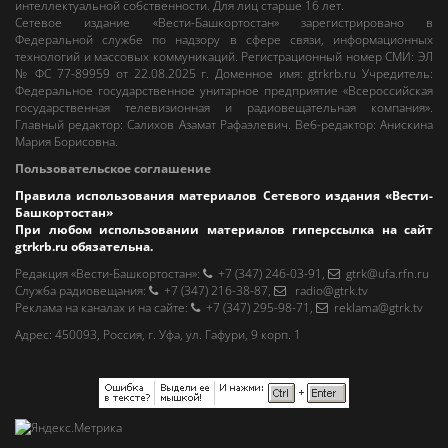
интеллектуальной собственности. Для лиц старше 16 лет.
Сетевое издание «Вести-Башкортостан»
зарегистрировано в
Федеральной службе по надзору в сфере связи, информационных
технологий и массовых коммуникаций. Регистрационный номер СМИ: ЭЛ
№ ФС 77-89959 от 22.08.2025 г. Доменное имя:
gtrkrb.ru
Учредитель:
Федеральное государственное унитарное предприятие «Всероссийская
государственная телевизионная и радиовещательная компания».
Главный редактор
:
Салихов Азамат Рафаэлевич
.
Веб-редактор
:
Анискина
Мария Борисовна
.
Пользовательское соглашение
Правила использования материалов Сетевого издания «Вести-
Башкортостан»
При любом использовании материалов гиперссылка на сайт
gtrkrb.ru
обязательна.
Редакция «Вести-Башкортостан»
:
+7 (347) 246-03-91
,
gtrk@ufa.rfn.ru
Cлужба радиовещания
:
+7 (347) 216-38-87
,
radio@gtrk.tv
Реклама на каналах и на сайте
:
+7 (347) 295-98-71
,
reklama@gtrk.tv
Адрес:
450093
,
Россия, г. Уфа
, ул.
Гафури, 9 корп. 1