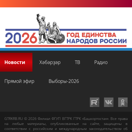
Новости
Хәбәрҙәр
ТВ
Радио
Прямой эфир
Выборы-2026
GTRKRB.RU © 2026
Филиал ФГУП ВГТРК ГТРК «Башкортостан»
. Все права
на любые материалы, опубликованные на сайте, защищены в
соответствии с российским и международным законодательством об