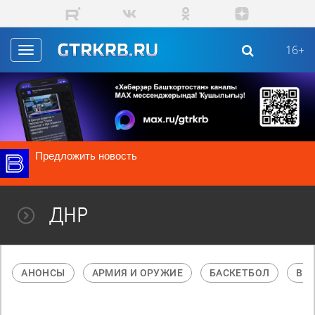
Перейти к основному содержанию
16+
Toggle
navigation
Предложить новость
ДНР
АНОНСЫ
АРМИЯ И ОРУЖИЕ
БАСКЕТБОЛ
В М