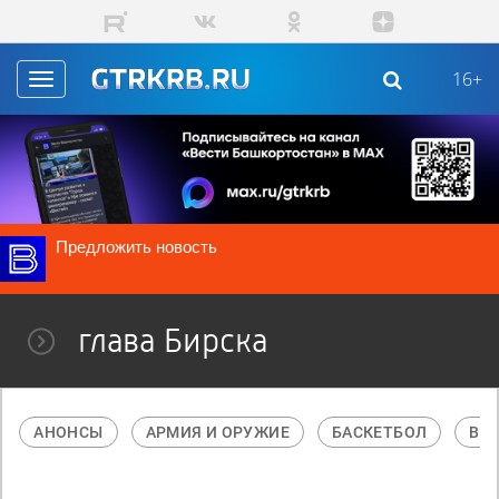
Перейти к основному содержанию
16+
Toggle
navigation
Предложить новость
глава Бирска
АНОНСЫ
АРМИЯ И ОРУЖИЕ
БАСКЕТБОЛ
В М