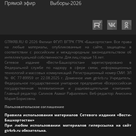
Прямой эфир
Выборы-2026
GTRKRB.RU © 2026
Филиал ФГУП ВГТРК ГТРК «Башкортостан»
. Все права
на любые материалы, опубликованные на сайте, защищены в
соответствии с российским и международным законодательством об
интеллектуальной собственности. Для лиц старше 16 лет.
Сетевое издание «Вести-Башкортостан»
зарегистрировано в
Федеральной службе по надзору в сфере связи, информационных
технологий и массовых коммуникаций. Регистрационный номер СМИ: ЭЛ
№ ФС 77-89959 от 22.08.2025 г. Доменное имя:
gtrkrb.ru
Учредитель:
Федеральное государственное унитарное предприятие «Всероссийская
государственная телевизионная и радиовещательная компания».
Главный редактор
:
Салихов Азамат Рафаэлевич
.
Веб-редактор
:
Анискина
Мария Борисовна
.
Пользовательское соглашение
Правила использования материалов Сетевого издания «Вести-
Башкортостан»
При любом использовании материалов гиперссылка на сайт
gtrkrb.ru
обязательна.