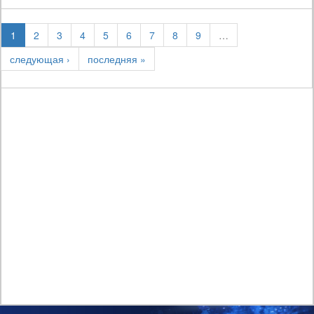
1
2
3
4
5
6
7
8
9
…
следующая ›
последняя »