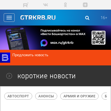
Перейти к основному содержанию
16+
Toggle
navigation
Предложить новость
короткие новости
АВТОСПОРТ
АНОНСЫ
АРМИЯ И ОРУЖИЕ
БА