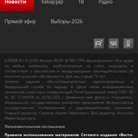
Новости
Хәбәрҙәр
ТВ
Радио
Прямой эфир
Выборы-2026
GTRKRB.RU © 2026
Филиал ФГУП ВГТРК ГТРК «Башкортостан»
. Все права
на любые материалы, опубликованные на сайте, защищены в
соответствии с российским и международным законодательством об
интеллектуальной собственности. Для лиц старше 16 лет.
Сетевое издание «Вести-Башкортостан»
зарегистрировано в
Федеральной службе по надзору в сфере связи, информационных
технологий и массовых коммуникаций. Регистрационный номер СМИ: ЭЛ
№ ФС 77-89959 от 22.08.2025 г. Доменное имя:
gtrkrb.ru
Учредитель:
Федеральное государственное унитарное предприятие «Всероссийская
государственная телевизионная и радиовещательная компания».
Главный редактор
:
Салихов Азамат Рафаэлевич
.
Веб-редактор
:
Анискина
Мария Борисовна
.
Пользовательское соглашение
Правила использования материалов Сетевого издания «Вести-