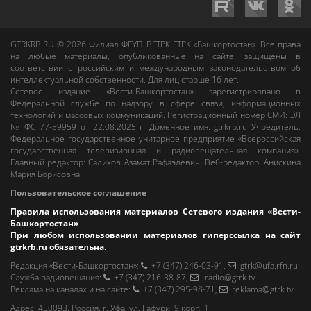
GTRKRB.RU © 2026
Филиал ФГУП ВГТРК ГТРК «Башкортостан»
. Все права
на любые материалы, опубликованные на сайте, защищены в
соответствии с российским и международным законодательством об
интеллектуальной собственности. Для лиц старше 16 лет.
Сетевое издание «Вести-Башкортостан»
зарегистрировано в
Федеральной службе по надзору в сфере связи, информационных
технологий и массовых коммуникаций. Регистрационный номер СМИ: ЭЛ
№ ФС 77-89959 от 22.08.2025 г. Доменное имя:
gtrkrb.ru
Учредитель:
Федеральное государственное унитарное предприятие «Всероссийская
государственная телевизионная и радиовещательная компания».
Главный редактор
:
Салихов Азамат Рафаэлевич
.
Веб-редактор
:
Анискина
Мария Борисовна
.
Пользовательское соглашение
Правила использования материалов Сетевого издания «Вести-
Башкортостан»
При любом использовании материалов гиперссылка на сайт
gtrkrb.ru
обязательна.
Редакция «Вести-Башкортостан»
:
+7 (347) 246-03-91
,
gtrk@ufa.rfn.ru
Cлужба радиовещания
:
+7 (347) 216-38-87
,
radio@gtrk.tv
Реклама на каналах и на сайте
:
+7 (347) 295-98-71
,
reklama@gtrk.tv
Адрес:
450093
,
Россия, г. Уфа
, ул.
Гафури, 9 корп. 1