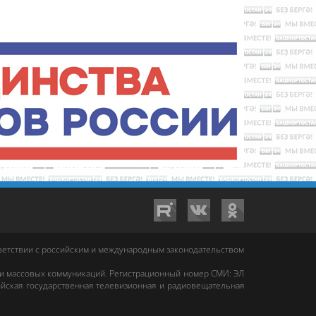
тветствии с российским и международным законодательством
 и массовых коммуникаций. Регистрационный номер СМИ: ЭЛ
йская государственная телевизионная и радиовещательная