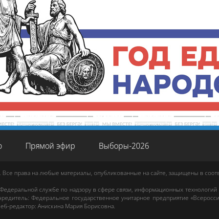
о
Прямой эфир
Выборы-2026
. Все права на любые материалы, опубликованные на сайте, защищены в соо
 Федеральной службе по надзору в сфере связи, информационных технологий
редитель: Федеральное государственное унитарное предприятие «Всеросси
еб-редактор
:
Анискина Мария Борисовна
.