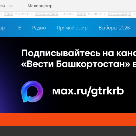
дио
Медиацентр
әр
ТВ
Радио
Прямой эфир
Выборы-2026