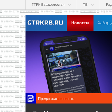
Перейти к основному содержанию
ГТРК Башкортостан
ТВ
Ра
Новости
Хәбәрҙ
Предложить новость