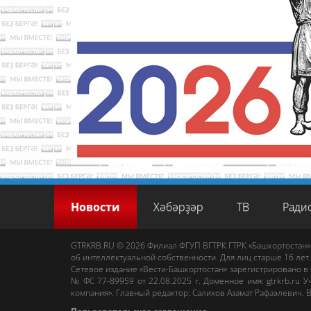
Новости
Хәбәрҙәр
ТВ
Ради
GTRKRB.RU © 2026
Филиал ФГУП ВГТРК ГТРК «Башкортостан»
об интеллектуальной собственности. Для лиц старше 16 лет.
Сетевое издание «Вести-Башкортостан»
зарегистрировано в
№ ФС 77-89959 от 22.08.2025 г. Доменное имя:
gtrkrb.ru
Уч
компания».
Главный редактор
:
Салихов Азамат Рафаэлевич
.
В