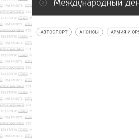
Международный день
КА
АВТО
АВТОСПОРТ
АНОНСЫ
АРМИЯ И О