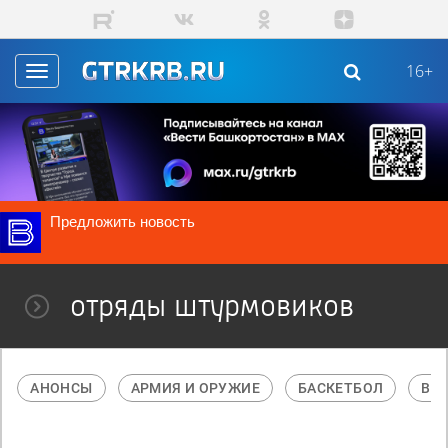
Перейти к основному содержанию
16+
Toggle
navigation
Предложить новость
отряды штурмовиков
АНОНСЫ
АРМИЯ И ОРУЖИЕ
БАСКЕТБОЛ
В М